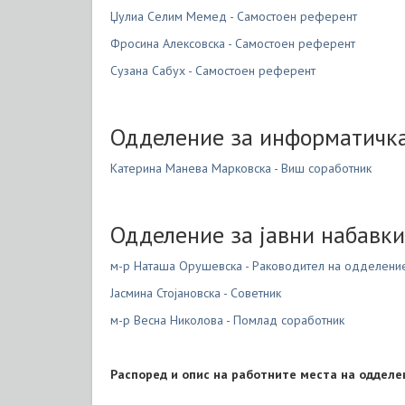
Џулиа Селим Мемед - Самостоен референт
Фросина Алексовска - Самостоен референт
Сузана Сабух - Самостоен референт
Одделение за информатичка
Катерина Манева Марковска - Виш соработник
Одделение за јавни набавки
м-р Наташа Орушевска - Раководител на одделени
Јасмина Стојановска - Советник
м-р Весна Николова - Помлад соработник
Распоред и опис на работните места на одделен